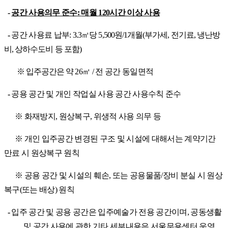
-
공간 사용의무 준수
:
매월
120
시간 이상 사용
-
공간 사용료 납부
:
3.3
㎡
당
5,500
원
/1
개월
(
부가세
,
전기료
,
냉난방
비
,
상하수도비 등 포함
)
※
입주공간은 약
26
㎡
/
전 공간 동일면적
-
공용 공간 및 개인 작업실 사용 공간 사용수칙 준수
※
화재방지
,
원상복구
,
위생적 사용 의무 등
※
개인 입주공간 변경된 구조 및 시설에 대해서는 계약기간
만료 시 원상복구 원칙
※
공용 공간 및 시설의 훼손
,
또는 공용물품
/
장비 분실 시 원상
복구
(
또는 배상
)
원칙
-
입주 공간 및 공용 공간은 입주예술가 전용 공간이며
,
공동생활
및 공간 사용에 관한 기타 세부내용은 서울무용센터 운영