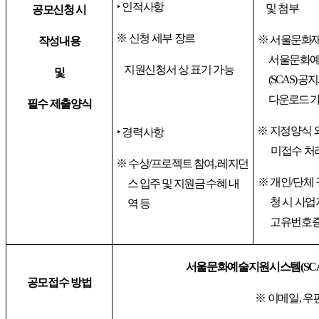
‣
인적사항
및 첨부
공모신청 시
※
신청 세부 장르
※
서울문화재
작성내용
서울문화
지원신청서 상 표기 가능
및
(SCAS)
공지
다운로드 
필수 제출양식
※
지정양식 
‣
경력사항
미접수 처
※
수상
/
프로젝트 참여
,
레지던
※
개인
/
단체 
스 입주 및 지원금 수혜 내
청 시 사
역 등
고유번호증
서울문화예술지원시스템
(SC
공모접수 방법
※
이메일
,
우