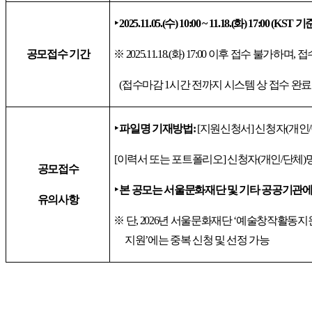
‣
2025.11.05.(
수
) 10:00 ~ 11.18.(
화
) 17:00 (KST
기
공모접수 기간
※
2025.11.18.(
화
) 17:00
이후 접수 불가하며
,
접
(
접수마감
1
시간 전까지 시스템 상 접수 완료
‣
파일명 기재방법
:
[
지원신청서
]
신청자
(
개인
/
[
이력서 또는 포트폴리오
]
신청자
(
개인
/
단체
)
공모접수
‣
본 공모는 서울문화재단 및 기타 공공기관에
유의사항
※
단
, 2026
년 서울문화재단
‘
예술창작활동지
지원
’
에는 중복 신청 및 선정 가능