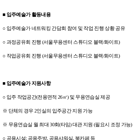
■
입주예술가 활동내용
○
입주예술가 네트워킹 간담회 참여 및 작업 진행 상황 공유
○
과정공유회 진행
(
서울무용센터 스튜디오 블랙
/
화이트
)
○
작업공유회 진행
(
서울무용센터 스튜디오 블랙
/
화이트
)
■
입주예술가 지원사항
○
입주 작업공간
(
전용면적
26
㎡
)
및 무용연습실 제공
※
단체의 경우
2
인실의 입주공간 지원 가능
※
무용연습실 월 최대
30
회
(
타임
)
대관 지원
(
필요시 조정 가능
)
○
공용시설
:
공용주방
,
공용샤워실
,
북카페 등