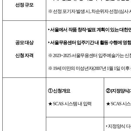
선정 규모
※
선정 포기자 발생 시
,
차순위자 선정
(
심사 
‣
서울에서 작품 창작
·
발표 계획이 있는 대한
공모 대상
‣
서울무용센터 입주기간 내 활동 수행에 영향
신청 자격
※
2023~2025
서울무용센터 입주예술가는 신
※
19
세 미만의 미성년자
(2007
년
1
월 1일 이후
①
신청개요
②
[
지정양식
]
★
SCAS
시스템 내 입력
★
SCAS
시스
‣
지정양식 다