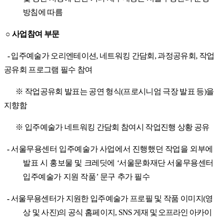
방침에 따름
○
사업참여
부문
-
입주예술가 오리엔테이션
,
네트워킹 간담회
,
과정공유회
,
작업
공유회 프로그램 필수 참여
※
작업공유회 발표는 공연 형식
(
프로시니엄 극장 발표 등
)
을
지향함
※
입주예술가 네트워킹 간담회 참여시 작업진행 상황 공유
-
서울무용센터 입주예술가 사업에서 진행했던 작업을 외부에
발표 시 홍보물 및 크레딧에
‘
서울문화재단 서울무용센터
입주예술가 지원 작품
’
문구 추가 필수
-
서울무용센터가 지원한 입주예술가 프로필 및 작품 이미지
(
영
상 및 사진
)
의 공식 홈페이지
,
SNS
게재 및 오프라인 아카이