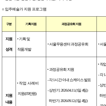
○
입주예술가 지원 프로그램
구분
기획
지원
과정공유회 지원
지원
‣
기획 및
‣
서울무용센터 과정공유회
‣
서
성격
작품개발
‣
작
‣
과정공유회 지원
-
각
1
-
각
1
시간 이내 쇼케이스 발표
‣
작업 사례비
-
상
-
상반기
: 2026.04.11.(1
일
4
팀
)
지원
(150
만원
)
지원
하반
하반기
: 2026.09.12.(1
일
4
팀
)
내용
-
공연