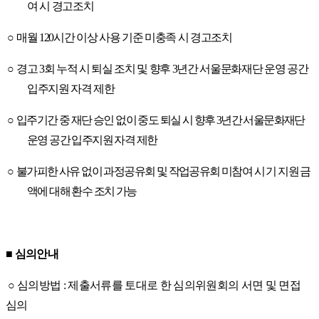
여 시 경고조치
○
매월
120
시간 이상 사용 기준 미충족 시 경고조치
○
경고
3
회 누적 시 퇴실 조치 및 향후
3
년간 서울문화재단 운영 공간
입주지원 자격 제한
○
입주기간 중 재단 승인 없이 중도 퇴실 시 향후
3
년간 서울문화재단
운영 공간 입주지원 자격 제한
○
불가피한 사유 없이 과정공유회 및 작업공유회 미참여 시 기 지원 금
액에 대해 환수 조치 가능
■
심의안내
○
심의방법
:
제출서류를 토대로 한 심의위원회의 서면 및 면접
심의