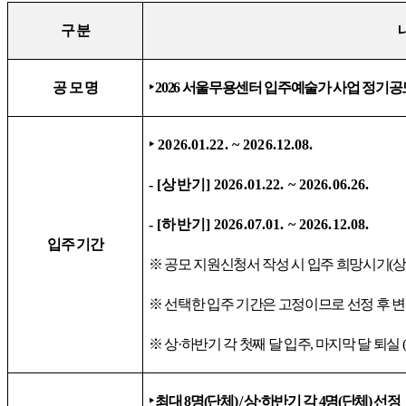
구 분
공 모 명
‣
2026
서울무용센터 입주예술가 사업 정기공
‣
2026.01.22. ~ 2026.12.08.
- [
상반기
] 2026.01.22. ~ 2026.06.26.
- [
하반기
] 2026.07.01. ~ 2026.12.08.
입주 기간
※
공모 지원신청서 작성 시 입주 희망시기
(
상
※
선택한 입주 기간은 고정이므로 선정 후 변
※
상
·
하반기 각 첫째 달 입주
,
마지막 달 퇴실
(
‣
최대
8
명
(
단체
) /
상
·
하반기 각
4
명
(
단체
)
선정