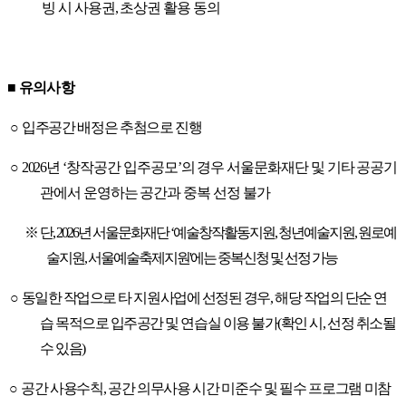
빙 시 사용권
,
초상권 활용 동의
■
유의사항
○
입주공간 배정은 추첨으로 진행
○
2026
년
‘
창작공간 입주공모
’
의 경우 서울문화재단 및 기타 공공기
관에서 운영하는 공간과 중복 선정 불가
※
단
, 2026
년 서울문화재단
‘
예술창작활동지원
,
청년예술지원
,
원로예
술지원
,
서울예술축제지원
'
에는 중복신청 및 선정 가능
○
동일한 작업으로 타 지원사업에 선정된 경우
,
해당 작업의 단순 연
습 목적으로 입주공간 및 연습실 이용 불가
(
확인 시
,
선정 취소될
수 있음
)
○
공간 사용수칙
,
공간 의무사용 시간 미준수 및 필수 프로그램 미참