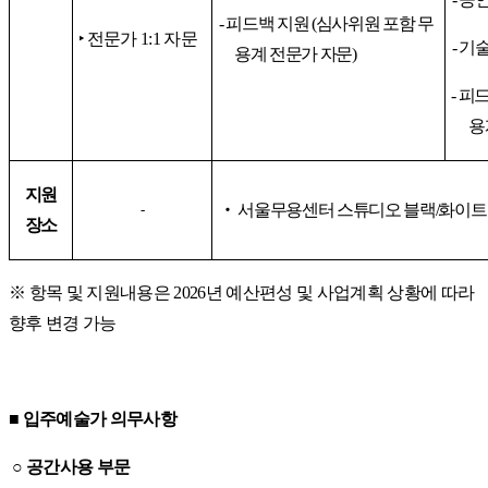
-
피드백 지원
(
심사위원 포함 무
‣
전문가
1:1
자문
-
기술
용계 전문가 자문
)
-
피드
용
지원
‧
서울무용센터 스튜디오 블랙
/
화이트
-
장소
※
항목 및 지원내용은
2026
년 예산편성 및 사업계획 상황에 따라
향후 변경 가능
■
입주예술가 의무사항
○
공간사용 부문