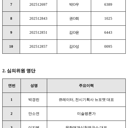
7
202512697
박
O
우
6389
8
202512843
권
O
희
1025
9
202512851
김
O
윤
6443
10
202512857
김
O
성
0095
2.
심의위원 명단
연번
성명
주요이력
1
박경린
큐레이터
,
전시기획사 뉴포맷 대표
2
안소연
미술평론가
3
이지혜
문화매개실천연구소 대표