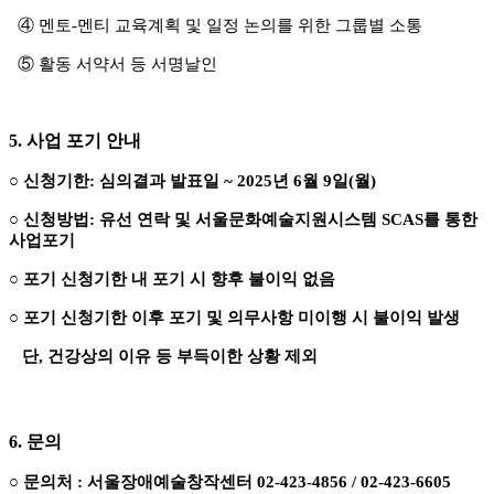
④
멘토
-
멘티 교육계획 및 일정 논의를 위한 그룹별 소통
⑤
활동 서약서 등 서명날인
5.
사업 포기 안내
○
신청기한
:
심의결과 발표일
~ 2025
년
6
월
9
일
(
월
)
○
신청방법
:
유선 연락 및 서울문화예술지원시스템
SCAS
를 통한
사업포기
○
포기 신청기한 내 포기 시 향후 불이익 없음
○
포기 신청기한 이후 포기 및 의무사항 미이행 시 불이익 발생
단
,
건강상의 이유 등 부득이한 상황 제외
6.
문의
○
문의처
:
서울장애예술창작센터
02-423-4856 / 02-423-6605