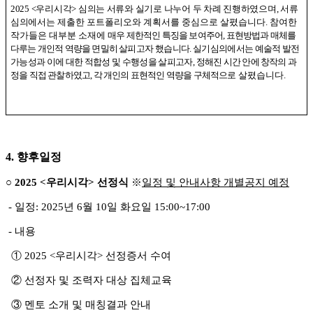
2025 <
우리시각
>
심의는 서류와 실기로 나누어 두 차례 진행하였으며
,
서류
심의에서는
제출한 포트폴리오와 계획서를 중심으로 살폈습니다
.
참여한
작가들은 대부분 소재에
매우 제한적인 특징을 보여주어
,
표현방법과 매체를
다루는 개인적 역량을 면밀히 살피고자
했습니다
.
실기심의에서는 예술적 발전
가능성과 이에 대한 적합성 및 수행성을 살피고자
,
정해진 시간 안에 창작의 과
정을 직접 관찰하였고
,
각 개인의 표현적인 역량을 구체적으로
살폈습니다
.
4.
향후일정
○
2025 <
우리시각
>
선정식
※
일정 및 안내사항 개별공지 예정
-
일정
: 2025
년
6
월
10
일 화요일
15:00~17:00
-
내용
①
2025 <
우리시각
>
선정증서 수여
②
선정자 및 조력자 대상 집체교육
③
멘토 소개 및 매칭결과 안내