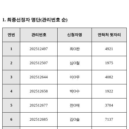
1. 최종선정자 명단
(
관리번호 순
)
연번
관리번호
신청자명
연락처 뒷자리
1
202512497
최
O
완
4921
2
202512507
심
O
철
1975
3
202512644
이
O
우
4082
4
202512658
박
O
수
1922
5
202512677
전
O
재
3704
6
202512685
김
O
솔
7137